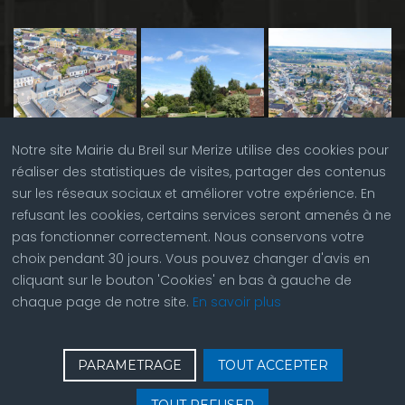
Notre site Mairie du Breil sur Merize utilise des cookies pour
réaliser des statistiques de visites, partager des contenus
sur les réseaux sociaux et améliorer votre expérience. En
refusant les cookies, certains services seront amenés à ne
pas fonctionner correctement. Nous conservons votre
choix pendant 30 jours. Vous pouvez changer d'avis en
cliquant sur le bouton 'Cookies' en bas à gauche de
chaque page de notre site.
En savoir plus
♿
Contactez nous
| © Copyright 2023 |
Plan du site
|
PARAMETRAGE
TOUT ACCEPTER
Réalisation du site par
ABC Site Web
| Se
connecter
| Accès