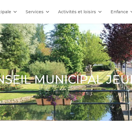
ipale
Services
Activités et loisirs
Enfance
SEIL MUNICIPAL JE