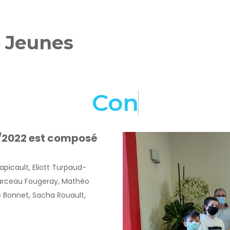
l Jeunes
C
o
n
s
e
i
l
1/2022 est composé
icault, Eliott Turpaud-
Marceau Fougeray, Mathéo
 Bonnet, Sacha Rouault,