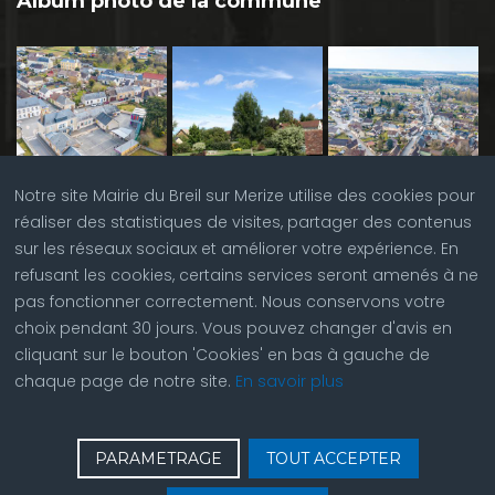
Album photo de la commune
Notre site Mairie du Breil sur Merize utilise des cookies pour
réaliser des statistiques de visites, partager des contenus
sur les réseaux sociaux et améliorer votre expérience. En
refusant les cookies, certains services seront amenés à ne
pas fonctionner correctement. Nous conservons votre
choix pendant 30 jours. Vous pouvez changer d'avis en
cliquant sur le bouton 'Cookies' en bas à gauche de
chaque page de notre site.
En savoir plus
♿
Contactez nous
| © Copyright 2023 |
Plan du site
|
PARAMETRAGE
TOUT ACCEPTER
Réalisation du site par
ABC Site Web
| Se
connecter
| Accès