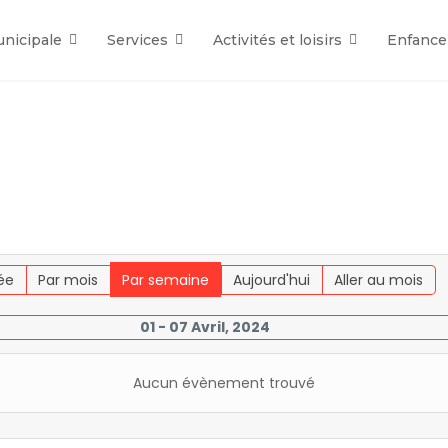
unicipale
Services
Activités et loisirs
Enfance
ée
Par mois
Par semaine
Aujourd'hui
Aller au mois
01 - 07 Avril, 2024
Aucun évènement trouvé