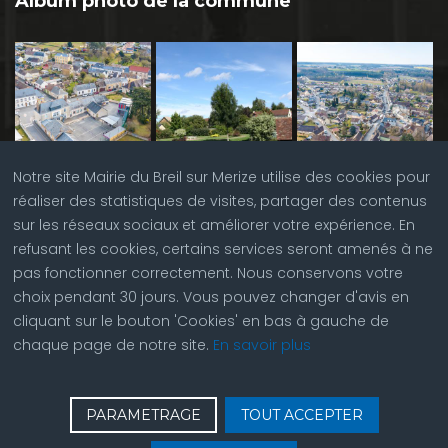
Album photo de la commune
Notre site Mairie du Breil sur Merize utilise des cookies pour
réaliser des statistiques de visites, partager des contenus
sur les réseaux sociaux et améliorer votre expérience. En
refusant les cookies, certains services seront amenés à ne
pas fonctionner correctement. Nous conservons votre
choix pendant 30 jours. Vous pouvez changer d'avis en
cliquant sur le bouton 'Cookies' en bas à gauche de
chaque page de notre site.
En savoir plus
♿
Contactez nous
| © Copyright 2023 |
Plan du site
|
PARAMETRAGE
TOUT ACCEPTER
Réalisation du site par
ABC Site Web
| Se
connecter
| Accès