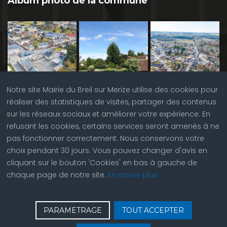
Album photo de la commune
Notre site Mairie du Breil sur Merize utilise des cookies pour
réaliser des statistiques de visites, partager des contenus
sur les réseaux sociaux et améliorer votre expérience. En
refusant les cookies, certains services seront amenés à ne
pas fonctionner correctement. Nous conservons votre
choix pendant 30 jours. Vous pouvez changer d'avis en
cliquant sur le bouton 'Cookies' en bas à gauche de
chaque page de notre site.
En savoir plus
♿
Contactez nous
| © Copyright 2023 |
Plan du site
|
PARAMETRAGE
TOUT ACCEPTER
Réalisation du site par
ABC Site Web
| Se
connecter
| Accès