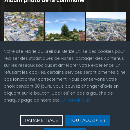
Album photo de la commune
Notre site Mairie du Breil sur Merize utilise des cookies pour
réaliser des statistiques de visites, partager des contenus
sur les réseaux sociaux et améliorer votre expérience. En
refusant les cookies, certains services seront amenés à ne
pas fonctionner correctement. Nous conservons votre
choix pendant 30 jours. Vous pouvez changer d'avis en
cliquant sur le bouton 'Cookies' en bas à gauche de
chaque page de notre site.
En savoir plus
♿
Contactez nous
| © Copyright 2023 |
Plan du site
|
PARAMETRAGE
TOUT ACCEPTER
Réalisation du site par
ABC Site Web
| Se
connecter
| Accès