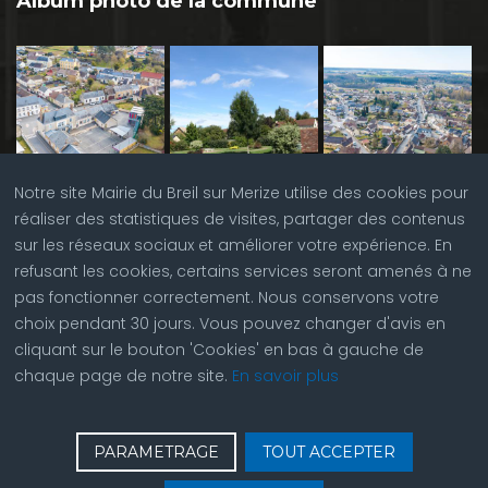
Album photo de la commune
Notre site Mairie du Breil sur Merize utilise des cookies pour
réaliser des statistiques de visites, partager des contenus
sur les réseaux sociaux et améliorer votre expérience. En
refusant les cookies, certains services seront amenés à ne
pas fonctionner correctement. Nous conservons votre
choix pendant 30 jours. Vous pouvez changer d'avis en
cliquant sur le bouton 'Cookies' en bas à gauche de
chaque page de notre site.
En savoir plus
♿
Contactez nous
| © Copyright 2023 |
Plan du site
|
PARAMETRAGE
TOUT ACCEPTER
Réalisation du site par
ABC Site Web
| Se
connecter
| Accès