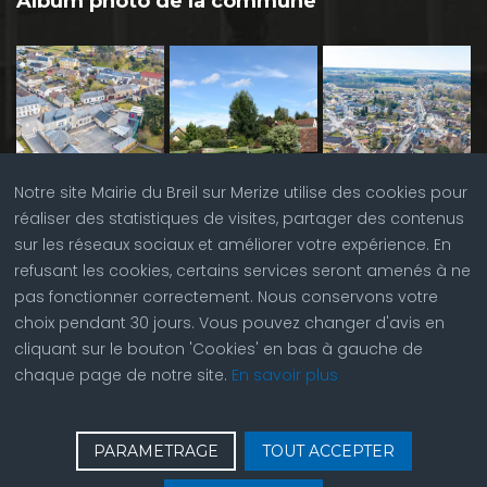
Album photo de la commune
Notre site Mairie du Breil sur Merize utilise des cookies pour
réaliser des statistiques de visites, partager des contenus
sur les réseaux sociaux et améliorer votre expérience. En
refusant les cookies, certains services seront amenés à ne
pas fonctionner correctement. Nous conservons votre
choix pendant 30 jours. Vous pouvez changer d'avis en
cliquant sur le bouton 'Cookies' en bas à gauche de
chaque page de notre site.
En savoir plus
♿
Contactez nous
| © Copyright 2023 |
Plan du site
|
PARAMETRAGE
TOUT ACCEPTER
Réalisation du site par
ABC Site Web
| Se
connecter
| Accès