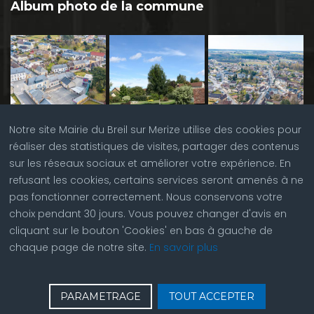
Album photo de la commune
Notre site Mairie du Breil sur Merize utilise des cookies pour
réaliser des statistiques de visites, partager des contenus
sur les réseaux sociaux et améliorer votre expérience. En
refusant les cookies, certains services seront amenés à ne
pas fonctionner correctement. Nous conservons votre
choix pendant 30 jours. Vous pouvez changer d'avis en
cliquant sur le bouton 'Cookies' en bas à gauche de
chaque page de notre site.
En savoir plus
♿
Contactez nous
| © Copyright 2023 |
Plan du site
|
PARAMETRAGE
TOUT ACCEPTER
Réalisation du site par
ABC Site Web
| Se
connecter
| Accès