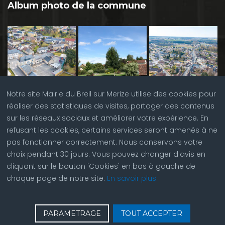
Album photo de la commune
Notre site Mairie du Breil sur Merize utilise des cookies pour
réaliser des statistiques de visites, partager des contenus
sur les réseaux sociaux et améliorer votre expérience. En
refusant les cookies, certains services seront amenés à ne
pas fonctionner correctement. Nous conservons votre
choix pendant 30 jours. Vous pouvez changer d'avis en
cliquant sur le bouton 'Cookies' en bas à gauche de
chaque page de notre site.
En savoir plus
♿
Contactez nous
| © Copyright 2023 |
Plan du site
|
PARAMETRAGE
TOUT ACCEPTER
Réalisation du site par
ABC Site Web
| Se
connecter
| Accès