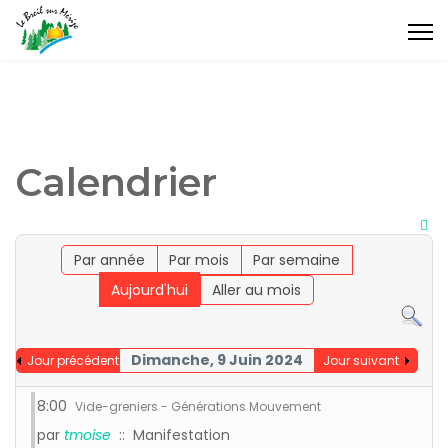
Calendrier
Par année
Par mois
Par semaine
Aujourd'hui
Aller au mois
Dimanche, 9 Juin 2024
Jour précédent
Jour suivant
8:00
Vide-greniers - Générations Mouvement
par
tmoise
:: Manifestation