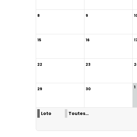
8
9
1
15
16
1
22
23
2
1
29
30
Loto
Toutes…