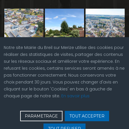
Notre site Mairie du Breil sur Merize utilise des cookies pour
réaliser des statistiques de visites, partager des contenus
sur les réseaux sociaux et améliorer votre expérience. En
refusant les cookies, certains services seront amenés à ne
pas fonctionner correctement. Nous conservons votre
choix pendant 30 jours. Vous pouvez changer d'avis en
cliquant sur le bouton 'Cookies' en bas à gauche de
chaque page de notre site.
En savoir plus
♿
Contactez nous
| © Copyright 2023 |
Plan du site
|
PARAMETRAGE
TOUT ACCEPTER
Réalisation du site par
ABC Site Web
| Se
connecter
| Accès
TOUT REFUSER