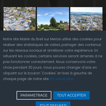
Notre site Mairie du Breil sur Merize utilise des cookies pour
réaliser des statistiques de visites, partager des contenus
sur les réseaux sociaux et améliorer votre expérience. En
refusant les cookies, certains services seront amenés à ne
pas fonctionner correctement. Nous conservons votre
choix pendant 30 jours. Vous pouvez changer d'avis en
cliquant sur le bouton 'Cookies' en bas à gauche de
chaque page de notre site.
En savoir plus
♿
Contactez nous
| © Copyright 2023 |
Plan du site
|
PARAMETRAGE
TOUT ACCEPTER
Réalisation du site par
ABC Site Web
| Se
connecter
| Accès
TOUT REFUSER