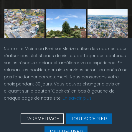
Notre site Mairie du Breil sur Merize utilise des cookies pour
réaliser des statistiques de visites, partager des contenus
sur les réseaux sociaux et améliorer votre expérience. En
refusant les cookies, certains services seront amenés à ne
pas fonctionner correctement. Nous conservons votre
choix pendant 30 jours. Vous pouvez changer d'avis en
cliquant sur le bouton 'Cookies' en bas à gauche de
chaque page de notre site.
En savoir plus
♿
Contactez nous
| © Copyright 2023 |
Plan du site
|
PARAMETRAGE
TOUT ACCEPTER
Réalisation du site par
ABC Site Web
| Se
connecter
| Accès
TOUT REFUSER