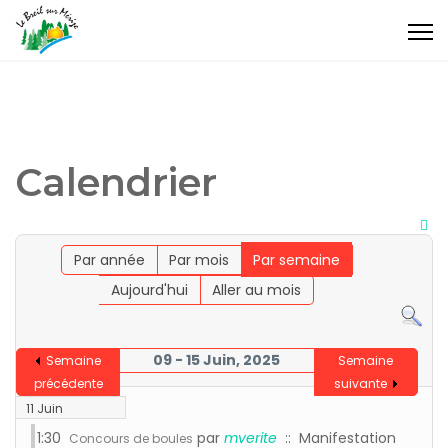
Calendrier
Par année
Par mois
Par semaine
Aujourd'hui
Aller au mois
09 - 15 Juin, 2025
Semaine
Semaine
précédente
suivante
11 Juin
1:30
par
mverite
:: Manifestation
Concours de boules