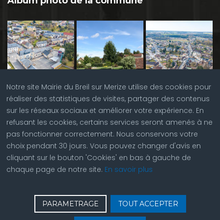
Album photo de la commune
Notre site Mairie du Breil sur Merize utilise des cookies pour
réaliser des statistiques de visites, partager des contenus
sur les réseaux sociaux et améliorer votre expérience. En
refusant les cookies, certains services seront amenés à ne
pas fonctionner correctement. Nous conservons votre
choix pendant 30 jours. Vous pouvez changer d'avis en
cliquant sur le bouton 'Cookies' en bas à gauche de
chaque page de notre site.
En savoir plus
♿
Contactez nous
| © Copyright 2023 |
Plan du site
|
PARAMETRAGE
TOUT ACCEPTER
Réalisation du site par
ABC Site Web
| Se
connecter
| Accès