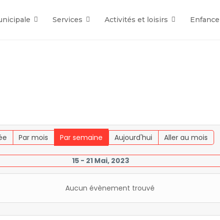
unicipale
Services
Activités et loisirs
Enfance
ée
Par mois
Par semaine
Aujourd'hui
Aller au mois
15 - 21 Mai, 2023
Aucun évènement trouvé