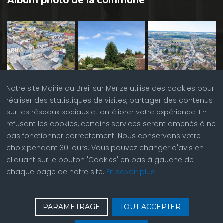
Album photo de la commune
Notre site Mairie du Breil sur Merize utilise des cookies pour
réaliser des statistiques de visites, partager des contenus
sur les réseaux sociaux et améliorer votre expérience. En
refusant les cookies, certains services seront amenés à ne
pas fonctionner correctement. Nous conservons votre
choix pendant 30 jours. Vous pouvez changer d'avis en
cliquant sur le bouton 'Cookies' en bas à gauche de
chaque page de notre site.
En savoir plus
♿
Contactez nous
| © Copyright 2023 |
Plan du site
|
PARAMETRAGE
TOUT ACCEPTER
Réalisation du site par
ABC Site Web
| Se
connecter
| Accès