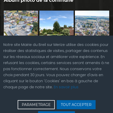
Album photo de la commune
Notre site Mairie du Breil sur Merize utilise des cookies pour
réaliser des statistiques de visites, partager des contenus
sur les réseaux sociaux et améliorer votre expérience. En
refusant les cookies, certains services seront amenés à ne
pas fonctionner correctement. Nous conservons votre
choix pendant 30 jours. Vous pouvez changer d'avis en
cliquant sur le bouton 'Cookies' en bas à gauche de
chaque page de notre site.
En savoir plus
♿
Contactez nous
| © Copyright 2023 |
Plan du site
|
PARAMETRAGE
TOUT ACCEPTER
Réalisation du site par
ABC Site Web
| Se
connecter
| Accès