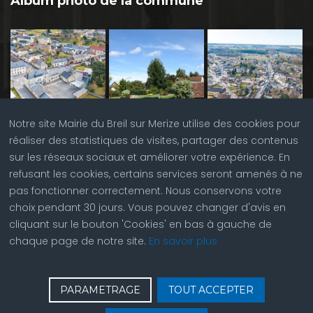
Album photo de la commune
Notre site Mairie du Breil sur Merize utilise des cookies pour
réaliser des statistiques de visites, partager des contenus
sur les réseaux sociaux et améliorer votre expérience. En
refusant les cookies, certains services seront amenés à ne
pas fonctionner correctement. Nous conservons votre
choix pendant 30 jours. Vous pouvez changer d'avis en
cliquant sur le bouton 'Cookies' en bas à gauche de
chaque page de notre site.
En savoir plus
♿
Contactez nous
| © Copyright 2023 |
Plan du site
|
PARAMETRAGE
TOUT ACCEPTER
Réalisation du site par
ABC Site Web
| Se
connecter
| Accès