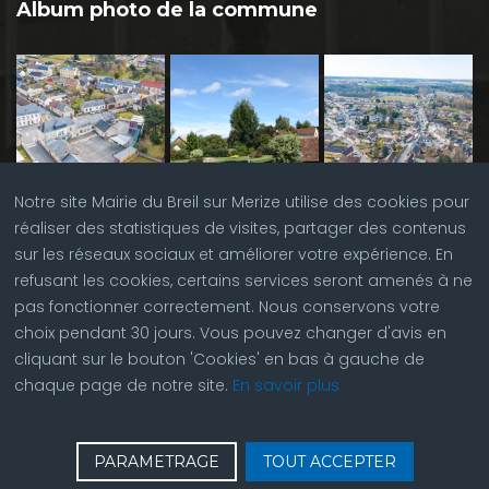
Album photo de la commune
Notre site Mairie du Breil sur Merize utilise des cookies pour
réaliser des statistiques de visites, partager des contenus
sur les réseaux sociaux et améliorer votre expérience. En
refusant les cookies, certains services seront amenés à ne
pas fonctionner correctement. Nous conservons votre
choix pendant 30 jours. Vous pouvez changer d'avis en
cliquant sur le bouton 'Cookies' en bas à gauche de
chaque page de notre site.
En savoir plus
♿
Contactez nous
| © Copyright 2023 |
Plan du site
|
PARAMETRAGE
TOUT ACCEPTER
Réalisation du site par
ABC Site Web
| Se
connecter
| Accès