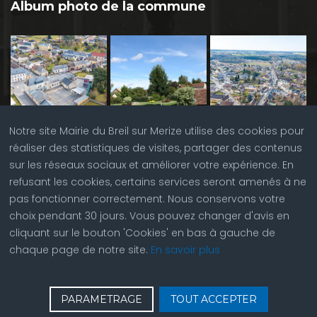
Album photo de la commune
Notre site Mairie du Breil sur Merize utilise des cookies pour
réaliser des statistiques de visites, partager des contenus
sur les réseaux sociaux et améliorer votre expérience. En
refusant les cookies, certains services seront amenés à ne
pas fonctionner correctement. Nous conservons votre
choix pendant 30 jours. Vous pouvez changer d'avis en
cliquant sur le bouton 'Cookies' en bas à gauche de
chaque page de notre site.
En savoir plus
♿
Contactez nous
| © Copyright 2023 |
Plan du site
|
PARAMETRAGE
TOUT ACCEPTER
Réalisation du site par
ABC Site Web
| Se
connecter
| Accès