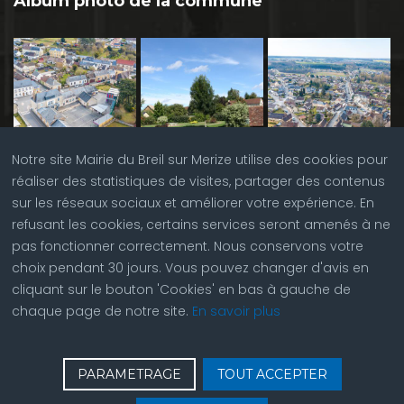
Album photo de la commune
Notre site Mairie du Breil sur Merize utilise des cookies pour
réaliser des statistiques de visites, partager des contenus
sur les réseaux sociaux et améliorer votre expérience. En
refusant les cookies, certains services seront amenés à ne
pas fonctionner correctement. Nous conservons votre
choix pendant 30 jours. Vous pouvez changer d'avis en
cliquant sur le bouton 'Cookies' en bas à gauche de
chaque page de notre site.
En savoir plus
♿
Contactez nous
| © Copyright 2023 |
Plan du site
|
PARAMETRAGE
TOUT ACCEPTER
Réalisation du site par
ABC Site Web
| Se
connecter
| Accès