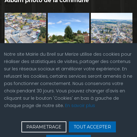
Album photo de la commune
Notre site Mairie du Breil sur Merize utilise des cookies pour
réaliser des statistiques de visites, partager des contenus
sur les réseaux sociaux et améliorer votre expérience. En
refusant les cookies, certains services seront amenés à ne
pas fonctionner correctement. Nous conservons votre
choix pendant 30 jours. Vous pouvez changer d'avis en
cliquant sur le bouton 'Cookies' en bas à gauche de
chaque page de notre site.
En savoir plus
♿
Contactez nous
| © Copyright 2023 |
Plan du site
|
PARAMETRAGE
TOUT ACCEPTER
Réalisation du site par
ABC Site Web
| Se
connecter
| Accès