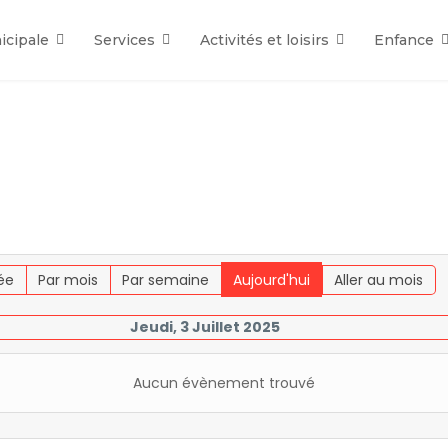
icipale
Services
Activités et loisirs
Enfance
ée
Par mois
Par semaine
Aujourd'hui
Aller au mois
Jeudi, 3 Juillet 2025
Aucun évènement trouvé