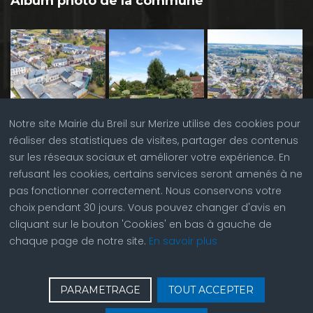
Album photo de la commune
Notre site Mairie du Breil sur Merize utilise des cookies pour
réaliser des statistiques de visites, partager des contenus
sur les réseaux sociaux et améliorer votre expérience. En
refusant les cookies, certains services seront amenés à ne
pas fonctionner correctement. Nous conservons votre
choix pendant 30 jours. Vous pouvez changer d'avis en
cliquant sur le bouton 'Cookies' en bas à gauche de
chaque page de notre site.
En savoir plus
♿
Contactez nous
| © Copyright 2023 |
Plan du site
|
PARAMETRAGE
TOUT ACCEPTER
Réalisation du site par
ABC Site Web
| Se
connecter
| Accès