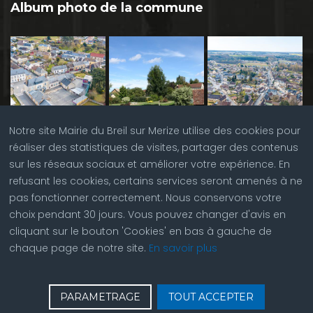
Album photo de la commune
Notre site Mairie du Breil sur Merize utilise des cookies pour
réaliser des statistiques de visites, partager des contenus
sur les réseaux sociaux et améliorer votre expérience. En
refusant les cookies, certains services seront amenés à ne
pas fonctionner correctement. Nous conservons votre
choix pendant 30 jours. Vous pouvez changer d'avis en
cliquant sur le bouton 'Cookies' en bas à gauche de
chaque page de notre site.
En savoir plus
♿
Contactez nous
| © Copyright 2023 |
Plan du site
|
PARAMETRAGE
TOUT ACCEPTER
Réalisation du site par
ABC Site Web
| Se
connecter
| Accès