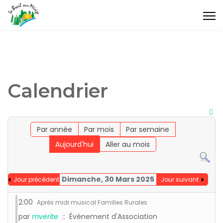
Calendrier
Par année
Par mois
Par semaine
Aujourd'hui
Aller au mois
Dimanche, 30 Mars 2025
Jour précédent
Jour suivant
2:00
Après midi musical Familles Rurales
par
mverite
:: Événement d'Association