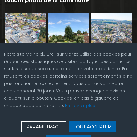
Album photo de la commune
Notre site Mairie du Breil sur Merize utilise des cookies pour
réaliser des statistiques de visites, partager des contenus
sur les réseaux sociaux et améliorer votre expérience. En
refusant les cookies, certains services seront amenés à ne
pas fonctionner correctement. Nous conservons votre
choix pendant 30 jours. Vous pouvez changer d'avis en
cliquant sur le bouton 'Cookies' en bas à gauche de
chaque page de notre site.
En savoir plus
♿
Contactez nous
| © Copyright 2023 |
Plan du site
|
PARAMETRAGE
TOUT ACCEPTER
Réalisation du site par
ABC Site Web
| Se
connecter
| Accès