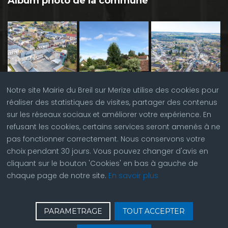
Album photo de la commune
Notre site Mairie du Breil sur Merize utilise des cookies pour
réaliser des statistiques de visites, partager des contenus
sur les réseaux sociaux et améliorer votre expérience. En
refusant les cookies, certains services seront amenés à ne
pas fonctionner correctement. Nous conservons votre
choix pendant 30 jours. Vous pouvez changer d'avis en
cliquant sur le bouton 'Cookies' en bas à gauche de
chaque page de notre site.
En savoir plus
♿
Contactez nous
| © Copyright 2023 |
Plan du site
|
PARAMETRAGE
TOUT ACCEPTER
Réalisation du site par
ABC Site Web
| Se
connecter
| Accès