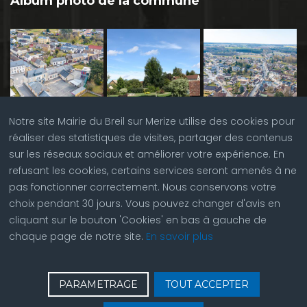
Album photo de la commune
Notre site Mairie du Breil sur Merize utilise des cookies pour
réaliser des statistiques de visites, partager des contenus
sur les réseaux sociaux et améliorer votre expérience. En
refusant les cookies, certains services seront amenés à ne
pas fonctionner correctement. Nous conservons votre
choix pendant 30 jours. Vous pouvez changer d'avis en
cliquant sur le bouton 'Cookies' en bas à gauche de
chaque page de notre site.
En savoir plus
♿
Contactez nous
| © Copyright 2023 |
Plan du site
|
PARAMETRAGE
TOUT ACCEPTER
Réalisation du site par
ABC Site Web
| Se
connecter
| Accès