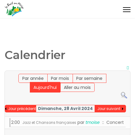
Calendrier
Par année
Par mois
Par semaine
Aujourd'hui
Aller au mois
Dimanche, 28 Avril 2024
Jour précédent
Jour suivant
2:00
par
tmoise
:: Concert
Jazz et Chansons françaises