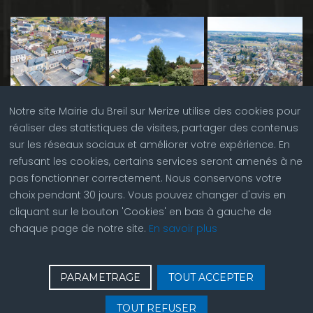
Notre site Mairie du Breil sur Merize utilise des cookies pour
réaliser des statistiques de visites, partager des contenus
sur les réseaux sociaux et améliorer votre expérience. En
refusant les cookies, certains services seront amenés à ne
pas fonctionner correctement. Nous conservons votre
choix pendant 30 jours. Vous pouvez changer d'avis en
cliquant sur le bouton 'Cookies' en bas à gauche de
chaque page de notre site.
En savoir plus
♿
Contactez nous
| © Copyright 2023 |
Plan du site
|
PARAMETRAGE
TOUT ACCEPTER
Réalisation du site par
ABC Site Web
| Se
connecter
| Accès
TOUT REFUSER
aux mentions légales