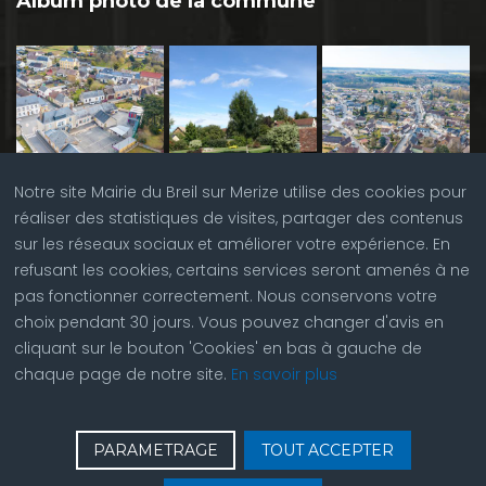
Album photo de la commune
Notre site Mairie du Breil sur Merize utilise des cookies pour
réaliser des statistiques de visites, partager des contenus
sur les réseaux sociaux et améliorer votre expérience. En
refusant les cookies, certains services seront amenés à ne
pas fonctionner correctement. Nous conservons votre
choix pendant 30 jours. Vous pouvez changer d'avis en
cliquant sur le bouton 'Cookies' en bas à gauche de
chaque page de notre site.
En savoir plus
♿
Contactez nous
| © Copyright 2023 |
Plan du site
|
PARAMETRAGE
TOUT ACCEPTER
Réalisation du site par
ABC Site Web
| Se
connecter
| Accès