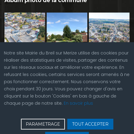
Album photo de la commune
Notre site Mairie du Breil sur Merize utilise des cookies pour
réaliser des statistiques de visites, partager des contenus
sur les réseaux sociaux et améliorer votre expérience. En
refusant les cookies, certains services seront amenés à ne
pas fonctionner correctement. Nous conservons votre
choix pendant 30 jours. Vous pouvez changer d'avis en
cliquant sur le bouton 'Cookies' en bas à gauche de
chaque page de notre site.
En savoir plus
♿
Contactez nous
| © Copyright 2023 |
Plan du site
|
PARAMETRAGE
TOUT ACCEPTER
Réalisation du site par
ABC Site Web
| Se
connecter
| Accès