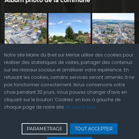
Album photo de la commune
Notre site Mairie du Breil sur Merize utilise des cookies pour
réaliser des statistiques de visites, partager des contenus
sur les réseaux sociaux et améliorer votre expérience. En
refusant les cookies, certains services seront amenés à ne
pas fonctionner correctement. Nous conservons votre
choix pendant 30 jours. Vous pouvez changer d'avis en
cliquant sur le bouton 'Cookies' en bas à gauche de
chaque page de notre site.
En savoir plus
♿
Contactez nous
| © Copyright 2023 |
Plan du site
|
PARAMETRAGE
TOUT ACCEPTER
Réalisation du site par
ABC Site Web
| Se
connecter
| Accès