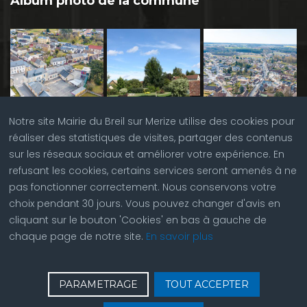
Album photo de la commune
Notre site Mairie du Breil sur Merize utilise des cookies pour
réaliser des statistiques de visites, partager des contenus
sur les réseaux sociaux et améliorer votre expérience. En
refusant les cookies, certains services seront amenés à ne
pas fonctionner correctement. Nous conservons votre
choix pendant 30 jours. Vous pouvez changer d'avis en
cliquant sur le bouton 'Cookies' en bas à gauche de
chaque page de notre site.
En savoir plus
♿
Contactez nous
| © Copyright 2023 |
Plan du site
|
PARAMETRAGE
TOUT ACCEPTER
Réalisation du site par
ABC Site Web
| Se
connecter
| Accès