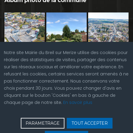
Album photo de la commune
Notre site Mairie du Breil sur Merize utilise des cookies pour
réaliser des statistiques de visites, partager des contenus
sur les réseaux sociaux et améliorer votre expérience. En
refusant les cookies, certains services seront amenés à ne
pas fonctionner correctement. Nous conservons votre
choix pendant 30 jours. Vous pouvez changer d'avis en
cliquant sur le bouton 'Cookies' en bas à gauche de
chaque page de notre site.
En savoir plus
♿
Contactez nous
| © Copyright 2023 |
Plan du site
|
PARAMETRAGE
TOUT ACCEPTER
Réalisation du site par
ABC Site Web
| Se
connecter
| Accès