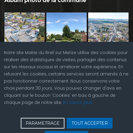
Album photo de la commune
Notre site Mairie du Breil sur Merize utilise des cookies pour
réaliser des statistiques de visites, partager des contenus
sur les réseaux sociaux et améliorer votre expérience. En
refusant les cookies, certains services seront amenés à ne
pas fonctionner correctement. Nous conservons votre
choix pendant 30 jours. Vous pouvez changer d'avis en
cliquant sur le bouton 'Cookies' en bas à gauche de
chaque page de notre site.
En savoir plus
♿
Contactez nous
| © Copyright 2023 |
Plan du site
|
PARAMETRAGE
TOUT ACCEPTER
Réalisation du site par
ABC Site Web
| Se
connecter
| Accès