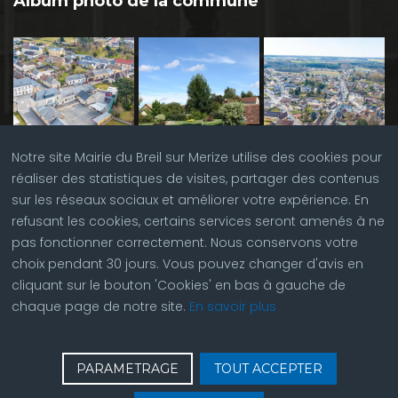
Album photo de la commune
Notre site Mairie du Breil sur Merize utilise des cookies pour
réaliser des statistiques de visites, partager des contenus
sur les réseaux sociaux et améliorer votre expérience. En
refusant les cookies, certains services seront amenés à ne
pas fonctionner correctement. Nous conservons votre
choix pendant 30 jours. Vous pouvez changer d'avis en
cliquant sur le bouton 'Cookies' en bas à gauche de
chaque page de notre site.
En savoir plus
♿
Contactez nous
| © Copyright 2023 |
Plan du site
|
PARAMETRAGE
TOUT ACCEPTER
Réalisation du site par
ABC Site Web
| Se
connecter
| Accès