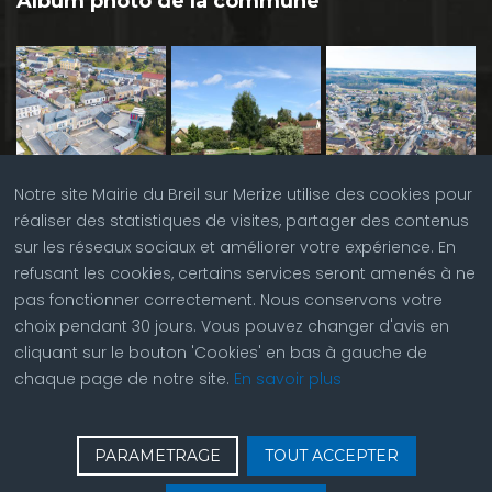
Album photo de la commune
Notre site Mairie du Breil sur Merize utilise des cookies pour
réaliser des statistiques de visites, partager des contenus
sur les réseaux sociaux et améliorer votre expérience. En
refusant les cookies, certains services seront amenés à ne
pas fonctionner correctement. Nous conservons votre
choix pendant 30 jours. Vous pouvez changer d'avis en
cliquant sur le bouton 'Cookies' en bas à gauche de
chaque page de notre site.
En savoir plus
♿
Contactez nous
| © Copyright 2023 |
Plan du site
|
PARAMETRAGE
TOUT ACCEPTER
Réalisation du site par
ABC Site Web
| Se
connecter
| Accès