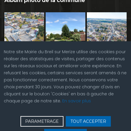
Album photo de la commune
Notre site Mairie du Breil sur Merize utilise des cookies pour
réaliser des statistiques de visites, partager des contenus
sur les réseaux sociaux et améliorer votre expérience. En
refusant les cookies, certains services seront amenés à ne
pas fonctionner correctement. Nous conservons votre
choix pendant 30 jours. Vous pouvez changer d'avis en
cliquant sur le bouton 'Cookies' en bas à gauche de
chaque page de notre site.
En savoir plus
♿
Contactez nous
| © Copyright 2023 |
Plan du site
|
PARAMETRAGE
TOUT ACCEPTER
Réalisation du site par
ABC Site Web
| Se
connecter
| Accès