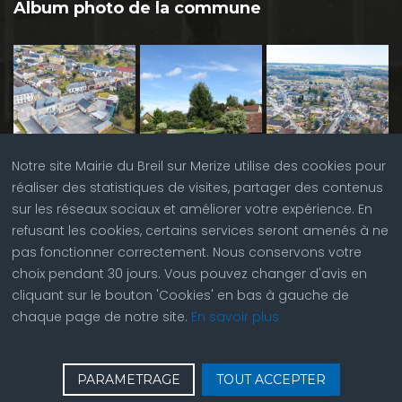
Album photo de la commune
Notre site Mairie du Breil sur Merize utilise des cookies pour
réaliser des statistiques de visites, partager des contenus
sur les réseaux sociaux et améliorer votre expérience. En
refusant les cookies, certains services seront amenés à ne
pas fonctionner correctement. Nous conservons votre
choix pendant 30 jours. Vous pouvez changer d'avis en
cliquant sur le bouton 'Cookies' en bas à gauche de
chaque page de notre site.
En savoir plus
♿
Contactez nous
| © Copyright 2023 |
Plan du site
|
PARAMETRAGE
TOUT ACCEPTER
Réalisation du site par
ABC Site Web
| Se
connecter
| Accès