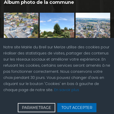
Album photo de la commune
Notre site Mairie du Breil sur Merize utilise des cookies pour
réaliser des statistiques de visites, partager des contenus
sur les réseaux sociaux et améliorer votre expérience. En
refusant les cookies, certains services seront amenés à ne
pas fonctionner correctement. Nous conservons votre
choix pendant 30 jours. Vous pouvez changer d'avis en
cliquant sur le bouton 'Cookies' en bas à gauche de
chaque page de notre site.
En savoir plus
♿
Contactez nous
| © Copyright 2023 |
Plan du site
|
PARAMETRAGE
TOUT ACCEPTER
Réalisation du site par
ABC Site Web
| Se
connecter
| Accès