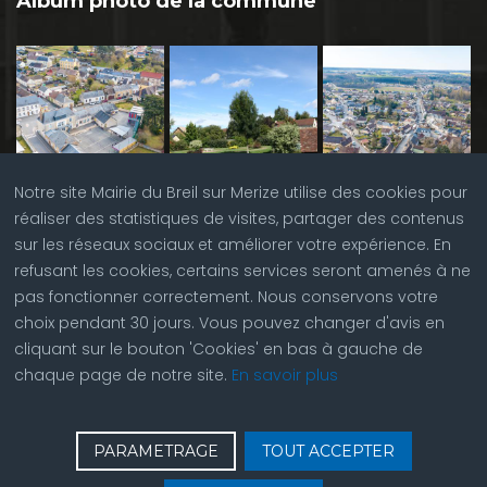
Album photo de la commune
Notre site Mairie du Breil sur Merize utilise des cookies pour
réaliser des statistiques de visites, partager des contenus
sur les réseaux sociaux et améliorer votre expérience. En
refusant les cookies, certains services seront amenés à ne
pas fonctionner correctement. Nous conservons votre
choix pendant 30 jours. Vous pouvez changer d'avis en
cliquant sur le bouton 'Cookies' en bas à gauche de
chaque page de notre site.
En savoir plus
♿
Contactez nous
| © Copyright 2023 |
Plan du site
|
PARAMETRAGE
TOUT ACCEPTER
Réalisation du site par
ABC Site Web
| Se
connecter
| Accès