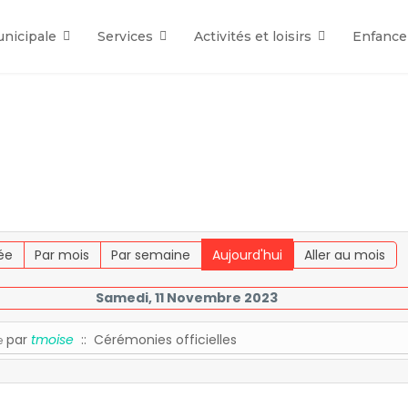
unicipale
Services
Activités et loisirs
Enfance
ée
Par mois
Par semaine
Aujourd'hui
Aller au mois
Samedi, 11 Novembre 2023
par
tmoise
:: Cérémonies officielles
e