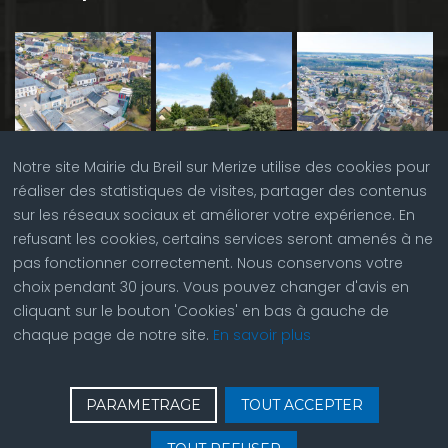
Notre site Mairie du Breil sur Merize utilise des cookies pour
réaliser des statistiques de visites, partager des contenus
sur les réseaux sociaux et améliorer votre expérience. En
refusant les cookies, certains services seront amenés à ne
pas fonctionner correctement. Nous conservons votre
choix pendant 30 jours. Vous pouvez changer d'avis en
cliquant sur le bouton 'Cookies' en bas à gauche de
chaque page de notre site.
En savoir plus
♿
Contactez nous
| © Copyright 2023 |
Plan du site
|
PARAMETRAGE
TOUT ACCEPTER
Réalisation du site par
ABC Site Web
| Se
connecter
| Accès