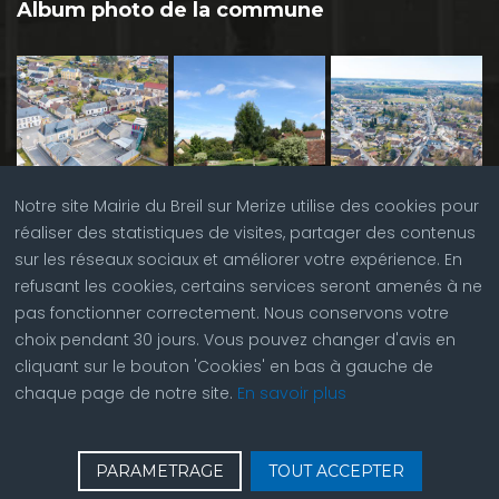
Album photo de la commune
Notre site Mairie du Breil sur Merize utilise des cookies pour
réaliser des statistiques de visites, partager des contenus
sur les réseaux sociaux et améliorer votre expérience. En
refusant les cookies, certains services seront amenés à ne
pas fonctionner correctement. Nous conservons votre
choix pendant 30 jours. Vous pouvez changer d'avis en
cliquant sur le bouton 'Cookies' en bas à gauche de
chaque page de notre site.
En savoir plus
♿
Contactez nous
| © Copyright 2023 |
Plan du site
|
PARAMETRAGE
TOUT ACCEPTER
Réalisation du site par
ABC Site Web
| Se
connecter
| Accès