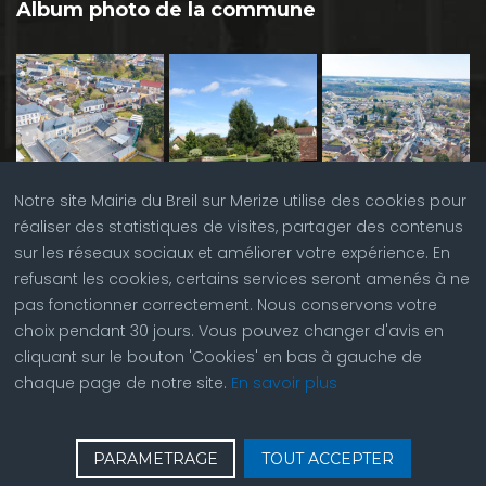
Album photo de la commune
Notre site Mairie du Breil sur Merize utilise des cookies pour
réaliser des statistiques de visites, partager des contenus
sur les réseaux sociaux et améliorer votre expérience. En
refusant les cookies, certains services seront amenés à ne
pas fonctionner correctement. Nous conservons votre
choix pendant 30 jours. Vous pouvez changer d'avis en
cliquant sur le bouton 'Cookies' en bas à gauche de
chaque page de notre site.
En savoir plus
♿
Contactez nous
| © Copyright 2023 |
Plan du site
|
PARAMETRAGE
TOUT ACCEPTER
Réalisation du site par
ABC Site Web
| Se
connecter
| Accès