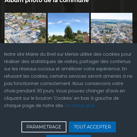
Album photo de la commune
Notre site Mairie du Breil sur Merize utilise des cookies pour
réaliser des statistiques de visites, partager des contenus
sur les réseaux sociaux et améliorer votre expérience. En
refusant les cookies, certains services seront amenés à ne
pas fonctionner correctement. Nous conservons votre
choix pendant 30 jours. Vous pouvez changer d'avis en
cliquant sur le bouton 'Cookies' en bas à gauche de
chaque page de notre site.
En savoir plus
♿
Contactez nous
| © Copyright 2023 |
Plan du site
|
PARAMETRAGE
TOUT ACCEPTER
Réalisation du site par
ABC Site Web
| Se
connecter
| Accès