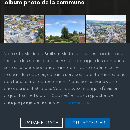
Album photo de la commune
Notre site Mairie du Breil sur Merize utilise des cookies pour
réaliser des statistiques de visites, partager des contenus
sur les réseaux sociaux et améliorer votre expérience. En
refusant les cookies, certains services seront amenés à ne
pas fonctionner correctement. Nous conservons votre
choix pendant 30 jours. Vous pouvez changer d'avis en
cliquant sur le bouton 'Cookies' en bas à gauche de
chaque page de notre site.
En savoir plus
♿
Contactez nous
| © Copyright 2023 |
Plan du site
|
PARAMETRAGE
TOUT ACCEPTER
Réalisation du site par
ABC Site Web
| Se
connecter
| Accès